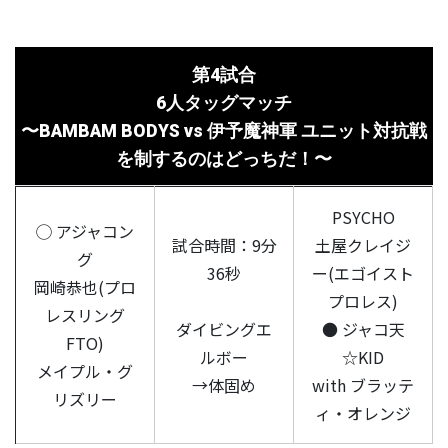
第4試合
6人タッグマッチ
〜BAMBAM BODYS vs 伊予魔神軍 ユニット対抗戦
を制するのはどっちだ！〜
PSYCHO
◯ アジャコン
試合時間：9分
土屋クレイジ
グ
36秒
ー(エゴイスト
岡崎恭也(プロ
プロレス)
レスリング
ダイビングエ
● ジャコ天
FTO)
ルボー
☆KID
メイプル・グ
→体固め
with ブラッテ
リズリー
ィ・オレンジ