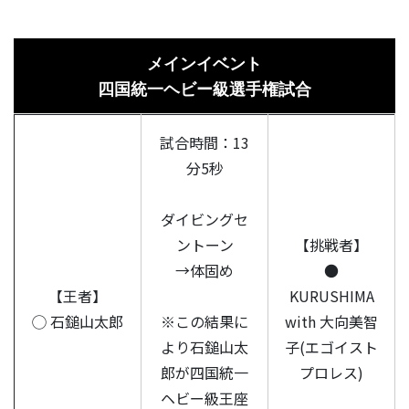
メインイベント
四国統一ヘビー級選手権試合
試合時間：13
分5秒
ダイビングセ
ントーン
【挑戦者】
→体固め
●
【王者】
KURUSHIMA
◯ 石鎚山太郎
※この結果に
with 大向美智
より石鎚山太
子(エゴイスト
郎が四国統一
プロレス)
ヘビー級王座