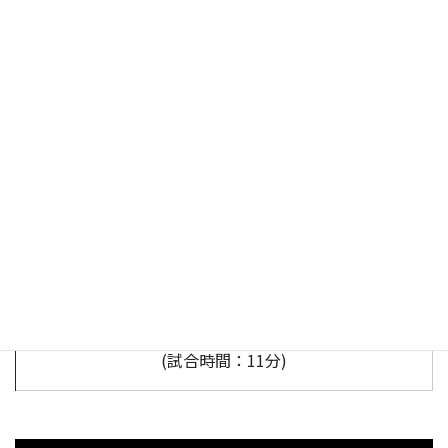
第三試合
愛媛プロレス名物どたばたばたばたバトルロイヤル
くいしんぼう仮面(大阪プロレス) vs 間取り太郎 vs キ
スパンマン vs 一平くん vs さだみさし(練習生) vs 愛
媛の山下(練習生) vs 越智建貴(練習生) vs 星野友明(練
習生) vs マチオ vs マチコ vs オ〜レくん vs たま媛ち
ゃん vs みきゃん vs こみきゃん vs ダークみきゃん
【勝者】愛媛の山下(練習生)荒川アンダーザブリッジ
(試合時間：11分)