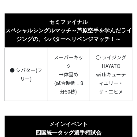
セミファイナル
スペシャルシングルマッチ～芦原空手を学んだライ
ジングの、シバターへリベンジマッチ！～
スーパーキッ
○ ライジング
ク
HAYATO
● シバター(フ
→体固め
withキューテ
リー)
(試合時間：8
ィエリー・
分50秒)
ザ・エヒメ
メインイベント
四国統一タッグ選手権試合