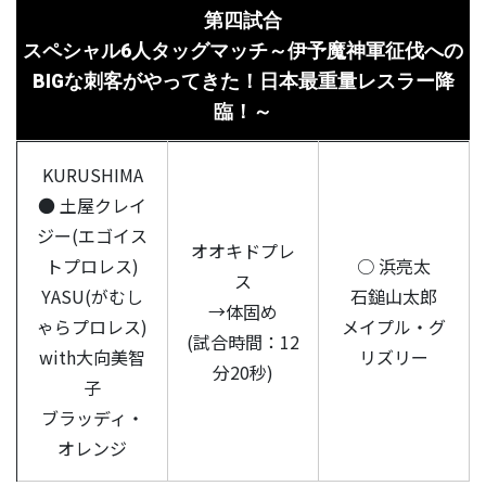
第四試合
スペシャル6人タッグマッチ～伊予魔神軍征伐への
BIGな刺客がやってきた！日本最重量レスラー降
臨！～
KURUSHIMA
● 土屋クレイ
ジー(エゴイス
オオキドプレ
トプロレス)
○ 浜亮太
ス
YASU(がむし
石鎚山太郎
→体固め
ゃらプロレス)
メイプル・グ
(試合時間：12
with大向美智
リズリー
分20秒)
子
ブラッディ・
オレンジ