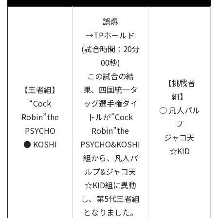
誤爆
→TPホールド
(試合時間：20分
00秒)
この試合の結
【挑戦者
【王者組】
果、四国統一タ
組】
“Cock
ッグ選手権タイ
○ 凡人パル
Robin”the
トルが”Cock
プ
PSYCHO
Robin”the
ジャコ天
● KOSHI
PSYCHO&KOSHI
☆KID
組から、凡人パ
ルプ&ジャコ天
☆KID組に異動
し、第5代王者組
となりました。