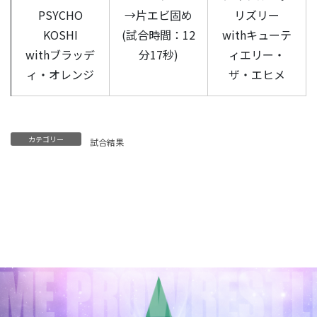
PSYCHO
→片エビ固め
リズリー
KOSHI
(試合時間：12
withキューテ
withブラッデ
分17秒)
ィエリー・
ィ・オレンジ
ザ・エヒメ
カテゴリー
試合結果