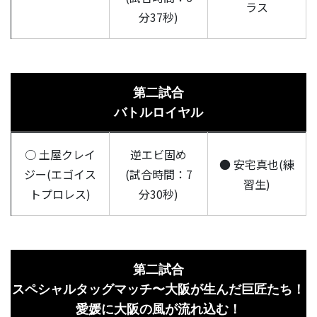
ラス
分37秒)
第二試合
バトルロイヤル
○ 土屋クレイ
逆エビ固め
● 安宅真也(練
ジー(エゴイス
(試合時間：7
習生)
トプロレス)
分30秒)
第二試合
スペシャルタッグマッチ〜大阪が生んだ巨匠たち！
愛媛に大阪の風が流れ込む！