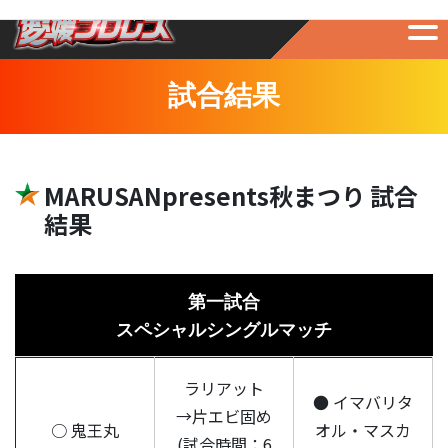
試合結果
MARUSANpresents秋まつり 試合
結果
第一試合
スペシャルシングルマッチ
ラリアット
● イマバリタ
→片エビ固め
○ 鬼王丸
オル・マスカ
(試合時間：6