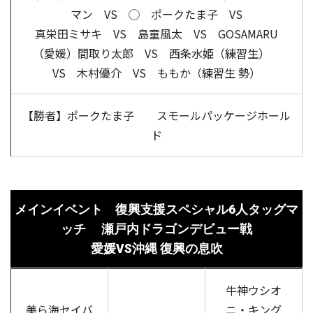
マン VS ◯ ポークたま子 VS
真栄田ミサキ VS 島童風太 VS GOSAMARU
（愛媛）間取り太郎 VS 西条水姫（練習生）
VS 木村優介 VS ももか（練習生 勢）
【勝者】ポークたま子 スモールパッケージホール
ド
メインイベント 復興支援スペシャル6人タッグマ
ッチ 瀬戸内ドラゴンデビュー戦
愛媛VS沖縄 復興の息吹
牛神ウシオ
美ら海セイバ
ニ・キング