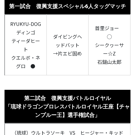
第一試合 復興支援スペシャル6人タッグマッチ
RYUKYU-DOG
首里ジョー
ディンゴ
ダイビングヘ
◯
ティーダヒー
ッドバット
シークヮーサ
ト
→片エビ固め
ー☆Z
クエルボ・ネ
石鎚山太郎
グロ ●
第二試合 復興支援バトルロイヤル
「琉球ドラゴンプロレスバトルロイヤル王座【チャ
ンプルー王】選手権試合」
（琉球）ウルトラソーキ VS ヒージャー・キッド