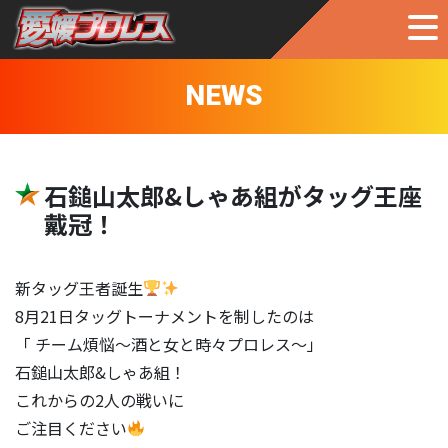
NEWS
石鎚山太郎&しゃあ組がタッグ王座
戴冠！
新タッグ王者誕生
8月21日タッグトーナメントを制したのは
「 チーム煩悩〜酒と女と時々プロレス〜」
石鎚山太郎&しゃあ組！
これからの2人の戦いに
ご注目ください