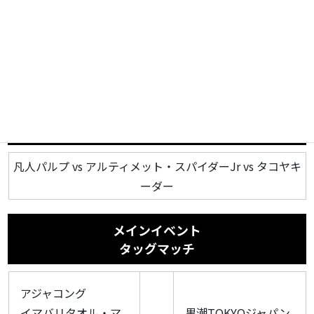
シングルマッチ
石鎚山太郎
vs
メグマドンナ
第2試合
スリーウェイマッチ
凡人パルプ vs アルティメット・スパイダーJr vs タコヤキ
ーダー
メインイベント
タッグマッチ
アジャコング
イマバリタオル・マ
黒潮TOKYOジャパン