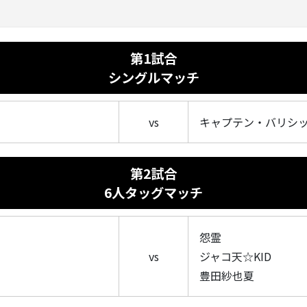
第1試合
シングルマッチ
vs
キャプテン・バリシ
第2試合
6人タッグマッチ
怨霊
vs
ジャコ天☆
KID
豊田紗也夏