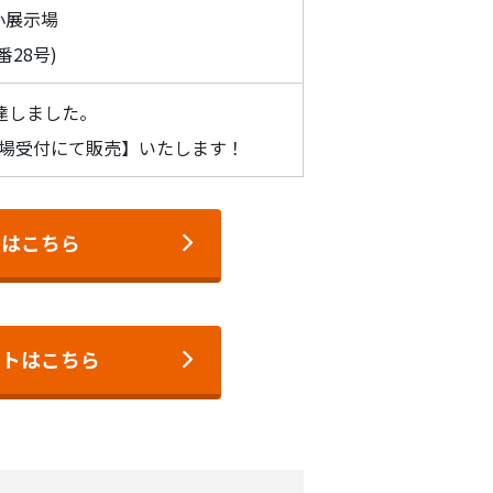
小展示場
28号)
達しました。
り会場受付にて販売】いたします！
果はこちら
ットはこちら