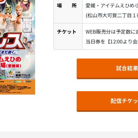
場 所
愛媛・アイテムえひめ
(松山市大可賀二丁目１番
チケット
WEB販売分は予定数に
当日券を【12:00よ
試合結
配信チケ