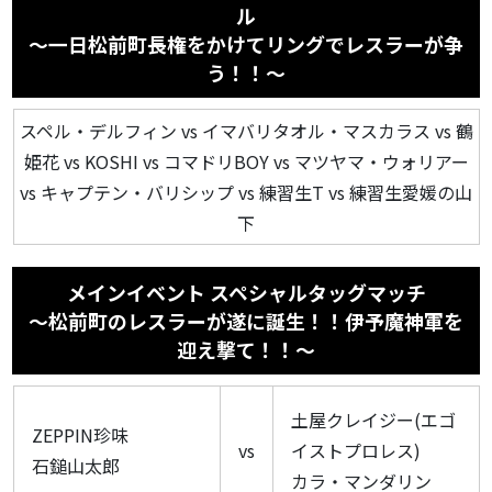
ル
〜一日松前町長権をかけてリングでレスラーが争
う！！〜
スペル・デルフィン vs イマバリタオル・マスカラス vs 鶴
姫花 vs KOSHI vs コマドリBOY vs マツヤマ・ウォリアー
vs キャプテン・バリシップ vs 練習生T vs 練習生愛媛の山
下
メインイベント スペシャルタッグマッチ
〜松前町のレスラーが遂に誕生！！伊予魔神軍を
迎え撃て！！〜
土屋クレイジー(エゴ
ZEPPIN珍味
vs
イストプロレス)
石鎚山太郎
カラ・マンダリン