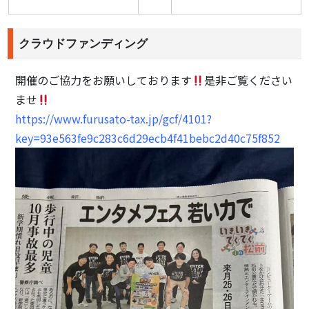
クラウドファンディング
開催のご協力をお願いしております
是非ご覧ください
ませ
https://www.furusato-tax.jp/gcf/4101?
key=93e563fe9c283c6d29ecb4f41bebc2d40c75f852