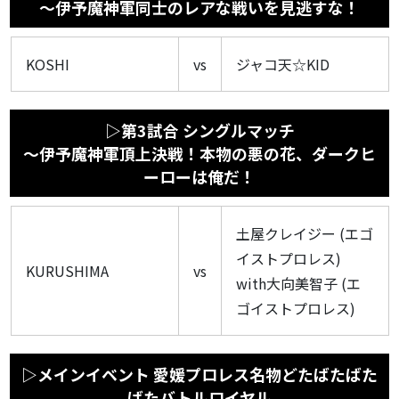
〜伊予魔神軍同士のレアな戦いを見逃すな！
KOSHI
vs
ジャコ天☆KID
▷第3試合 シングルマッチ
〜伊予魔神軍頂上決戦！本物の悪の花、ダークヒ
ーローは俺だ！
土屋クレイジー (エゴ
イストプロレス)
KURUSHIMA
vs
with大向美智子 (エ
ゴイストプロレス)
▷メインイベント 愛媛プロレス名物どたばたばた
ばたバトルロイヤル